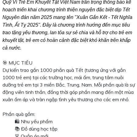
Quỹ Vì Trẻ Em Khuyết Tật Việt Nam trân trọng thông báo kế
hoạch triển khai chương trình thiện nguyện đặc biệt dịp Tết
Nguyên đán năm 2025 mang tên "Xuân Gắn Kết - Tết Nghĩa
Tình, Ất Tỵ 2025". Đây là chương trình hướng đến mục tiêu
trao tặng yêu thương, lan tỏa sự sẻ chia và hỗ trợ cho trẻ em
khuyết tật, trẻ em có hoàn cảnh đặc biệt khó khăn trên khắp
cả nước.
🎯 MỤC TIÊU
Dự kiến trao gần 1000 phần quà Tết (tương ứng với gần
1000 trẻ em) tại các trường học, mái ấm, trung tâm nuôi
dưỡng trẻ em tại 3 miền Bắc, Trung, Nam. Mỗi phần quà là sự
động viên tinh thần, đồng thời góp phần mang đến một mùa
xuân ấm áp và tràn ngập tình yêu thương cho các em nhỏ.
Phần quà gồm:
🛍️ Nhu yếu phẩm
📚 Đồ dùng học tập
👗 Quần áo mới