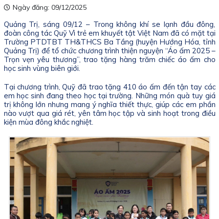
Ngày đăng: 09/12/2025
Quảng Trị, sáng 09/12 – Trong không khí se lạnh đầu đông,
đoàn công tác Quỹ Vì trẻ em khuyết tật Việt Nam đã có mặt tại
Trường PTDTBT TH&THCS Ba Tầng (huyện Hướng Hóa, tỉnh
Quảng Trị) để tổ chức chương trình thiện nguyện “Áo ấm 2025 –
Trọn vẹn yêu thương”, trao tặng hàng trăm chiếc áo ấm cho
học sinh vùng biên giới.
Tại chương trình, Quỹ đã trao tặng 410 áo ấm đến tận tay các
em học sinh đang theo học tại trường. Những món quà tuy giá
trị không lớn nhưng mang ý nghĩa thiết thực, giúp các em phần
nào vượt qua giá rét, yên tâm học tập và sinh hoạt trong điều
kiện mùa đông khắc nghiệt.