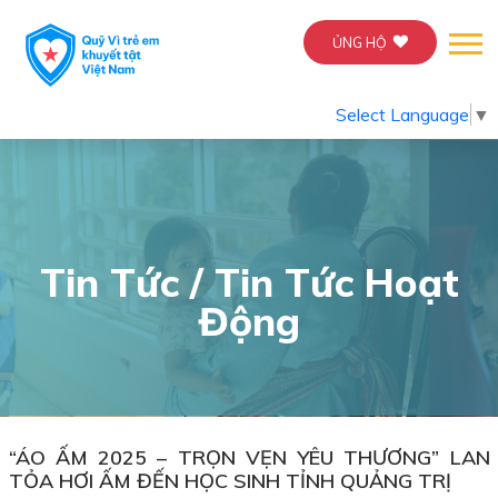
ỦNG HỘ
Select Language
▼
Tin Tức / Tin Tức Hoạt
Động
“ÁO ẤM 2025 – TRỌN VẸN YÊU THƯƠNG” LAN
TỎA HƠI ẤM ĐẾN HỌC SINH TỈNH QUẢNG TRỊ