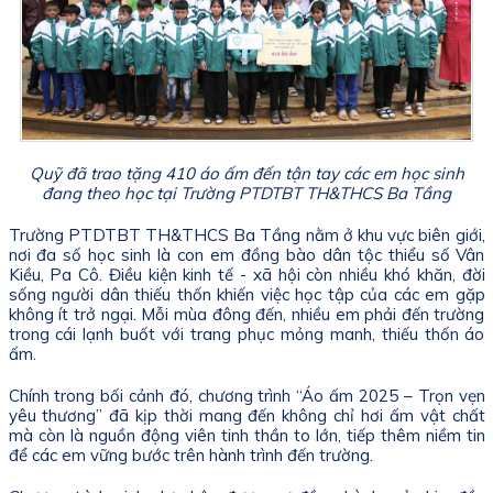
Quỹ đã trao tặng 410 áo ấm đến tận tay các em học sinh
đang theo học tại Trường PTDTBT TH&THCS Ba Tầng
Trường PTDTBT TH&THCS Ba Tầng nằm ở khu vực biên giới,
nơi đa số học sinh là con em đồng bào dân tộc thiểu số Vân
Kiều, Pa Cô. Điều kiện kinh tế - xã hội còn nhiều khó khăn, đời
sống người dân thiếu thốn khiến việc học tập của các em gặp
không ít trở ngại. Mỗi mùa đông đến, nhiều em phải đến trường
trong cái lạnh buốt với trang phục mỏng manh, thiếu thốn áo
ấm.
Chính trong bối cảnh đó, chương trình “Áo ấm 2025 – Trọn vẹn
yêu thương” đã kịp thời mang đến không chỉ hơi ấm vật chất
mà còn là nguồn động viên tinh thần to lớn, tiếp thêm niềm tin
để các em vững bước trên hành trình đến trường.