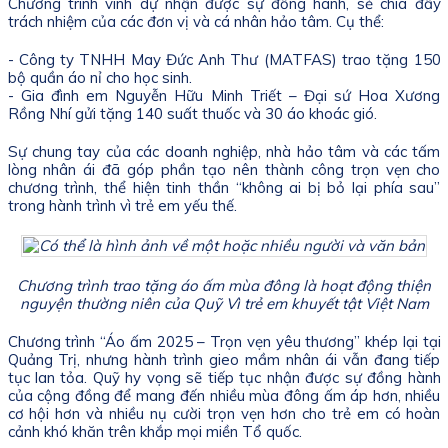
Chương trình vinh dự nhận được sự đồng hành, sẻ chia đầy
trách nhiệm của các đơn vị và cá nhân hảo tâm. Cụ thể:
- Công ty TNHH May Đức Anh Thư (MATFAS) trao tặng 150
bộ quần áo nỉ cho học sinh.
- Gia đình em Nguyễn Hữu Minh Triết – Đại sứ Hoa Xương
Rồng Nhí gửi tặng 140 suất thuốc và 30 áo khoác gió.
Sự chung tay của các doanh nghiệp, nhà hảo tâm và các tấm
lòng nhân ái đã góp phần tạo nên thành công trọn vẹn cho
chương trình, thể hiện tinh thần “không ai bị bỏ lại phía sau”
trong hành trình vì trẻ em yếu thế.
Chương trình trao tặng áo ấm mùa đông là hoạt động thiện
nguyện thường niên của Quỹ Vì trẻ em khuyết tật Việt Nam
Chương trình “Áo ấm 2025 – Trọn vẹn yêu thương” khép lại tại
Quảng Trị, nhưng hành trình gieo mầm nhân ái vẫn đang tiếp
tục lan tỏa. Quỹ hy vọng sẽ tiếp tục nhận được sự đồng hành
của cộng đồng để mang đến nhiều mùa đông ấm áp hơn, nhiều
cơ hội hơn và nhiều nụ cười trọn vẹn hơn cho trẻ em có hoàn
cảnh khó khăn trên khắp mọi miền Tổ quốc.